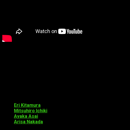
La canción se titula
Don’t Let Me Down
, y ha sido compuesta
por el grupo
Cellchrome
.
La serie se estrenará el día 4 de octubre. Se emitirá a la 1 de
la madrugada (horario japonés) en
Tokyo
MX
y
GYAO!
simultáneamente. También se emitirá en
Sun
TV
unas horas más tarde.
Reparto
Eri Kitamura
interpretará a Chisato Mizusawa
Mitsuhiro Ichiki
interpretará a Sora Mizusawa
Ayaka Asai
interpretará a Yui Shiraishi
Arisa Nakada
interpretará a Koharu Sakurai