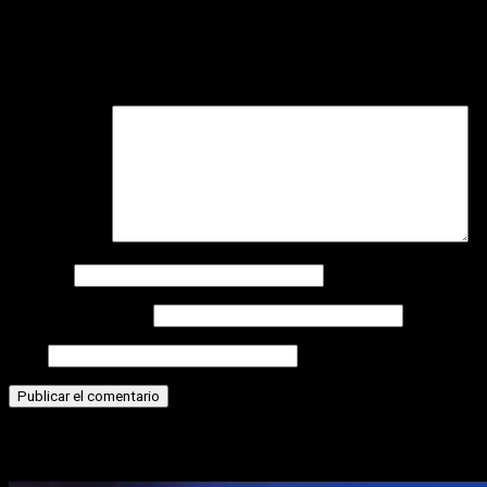
Deja una respuesta
Tu dirección de correo electrónico no será publicada.
Los
campos obligatorios están marcados con
*
Comentario
*
Nombre
Correo electrónico
Web
Historias relacionadas