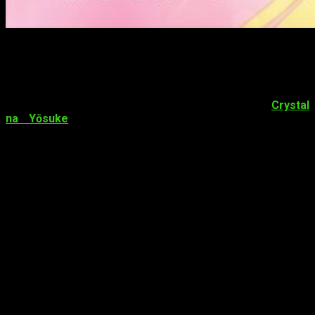
La serie desvela el compositor del
opening
La página web de la adaptación anime del manga de
Crystal
na Yōsuke
Osuke wa Fūfu ni Natte kara
publicó
recientemente un
vídeo
. En él se puede escuchar un
fragmento de la canción que llevará el
opening
de la serie.