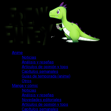
Saltar
al
contenido
Menú
Anime
principal
Noticias
Análisis y reseñas
Artículos de opinión y tops
Capítulos semanales
Guías de temporada (anime)
Otros
Manga y cómic
Noticias
Análisis y reseñas
Novedades editoriales
Artículos de opinión y tops
Capítulos semanales