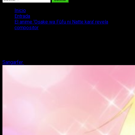
Inicio
Entrada
El anime ‘Osake wa Fūfu ni Natte kara’ revela
compositor
El anime ‘Osake wa Fūfu ni Natte kara’
revela compositor
Sangarfer
15 de septiembre, 2017
2 minutos de lectura