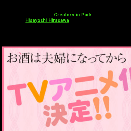
Staff
El estudio de animación
Creators in Park
se ocupará de la
animación.
Hisayoshi Hirasawa
dirigirá la serie, además de
ser el director de sonido.
Taichi Hatanaka
será el productor.
Datos sobre
Osake wa Fūfu ni Natte kara