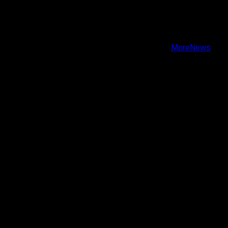
X
Facebook
Instagram
Youtube
Copyright © Todos los derechos reservados.
|
MoreNews
por AF themes.