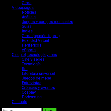
Otros
Videojuegos
Noticias
Análisis
Juegos y códigos mensuales
Guías
Indies
Otros (opinión, tops…)
Realidad Virtual
Periféricos
eSports
Cine, rol, tecnología y más
Cine y series
Tecnología
Rol
Literatura universal
Juegos de mesa
Entrevistas
Crónicas y eventos
Cosplay
Podcasting
Contacto
Buscar: