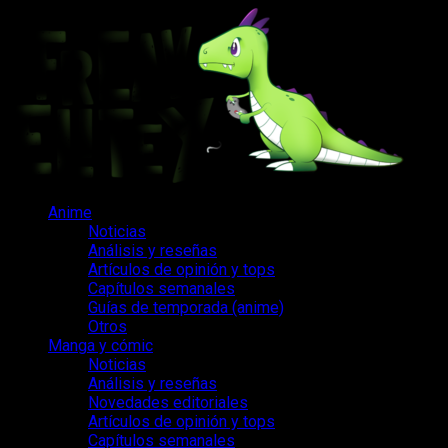
Saltar
al
contenido
Menú
Anime
principal
Noticias
Análisis y reseñas
Artículos de opinión y tops
Capítulos semanales
Guías de temporada (anime)
Otros
Manga y cómic
Noticias
Análisis y reseñas
Novedades editoriales
Artículos de opinión y tops
Capítulos semanales