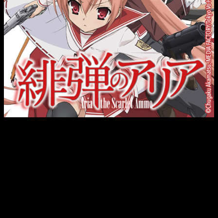
Su estreno tendrá lugar el próximo miércoles 10 de
agosto a las 04:30 p.m. GMT -5
. Será en el Canal Onegai.
Más adelante también se incluirá en Doblaje Onegai. Esta es
la idea, pero habrá algo diferente. Tal y como nos cuentan
desde la plataforma.
«Para darle una bienvenida muy especial a esta gran serie,
podrán calentar motores para el doblaje disfrutando de los
primeros 6 capítulos subtitulados el día martes 9 de agosto
de 12:30 a 3:30 p.m. GMT-5, por supuesto en el Canal
Onegai
.