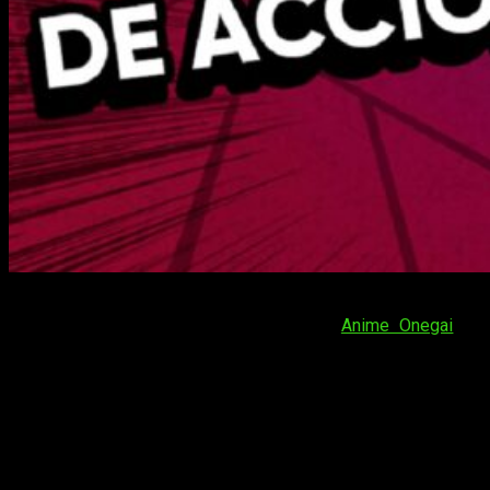
¡Buenas noticias para los amantes del anime! La plataforma
de anime en streaming latinoamericana
Anime Onegai
ha
confirmado el lanzamiento de dos nuevas series. Ambas se
unirán dentro de muy poco a su catálogo. La primera de ellas
es una vieja conocida para los amantes de las series, ya que
se trata de
Aria: The Scarlet Ammo
. La segunda es algo más
nostálgica, aunque ha vivido una segunda juventud. Se trata
de
Dragon Quest: The Adventure of Dai
.