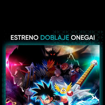
¡No se pierdan de nuestro primer increíble maratón!», han
expresado.
Anime Onegai estrena dos nuevas
series, y una de ellas es
Dragon Quest