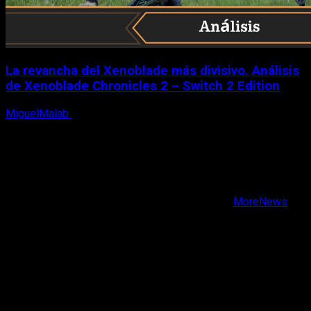
La revancha del Xenoblade más divisivo. Análisis
de Xenoblade Chronicles 2 – Switch 2 Edition
MiguelMalab
6 de agosto, 2026
X
Facebook
Instagram
Youtube
Copyright © Todos los derechos reservados.
|
MoreNews
por AF themes.