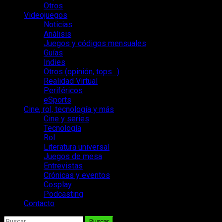
Otros
Videojuegos
Noticias
Análisis
Juegos y códigos mensuales
Guías
Indies
Otros (opinión, tops…)
Realidad Virtual
Periféricos
eSports
Cine, rol, tecnología y más
Cine y series
Tecnología
Rol
Literatura universal
Juegos de mesa
Entrevistas
Crónicas y eventos
Cosplay
Podcasting
Contacto
Buscar: