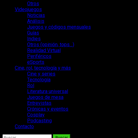
Otros
Videojuegos
Noticias
Análisis
Juegos y códigos mensuales
Guías
Indies
Otros (opinión, tops…)
Realidad Virtual
Periféricos
eSports
Cine, rol, tecnología y más
Cine y series
Tecnología
Rol
Literatura universal
Juegos de mesa
Entrevistas
Crónicas y eventos
Cosplay
Podcasting
Contacto
Buscar: