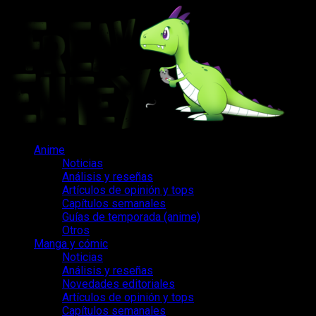
Saltar
al
contenido
Menú
Anime
principal
Noticias
Análisis y reseñas
Artículos de opinión y tops
Capítulos semanales
Guías de temporada (anime)
Otros
Manga y cómic
Noticias
Análisis y reseñas
Novedades editoriales
Artículos de opinión y tops
Capítulos semanales