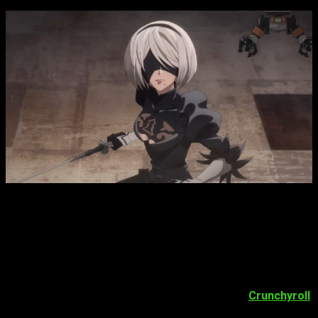
Cuándo, dónde y cómo podemos ver el anime
NieR Automata
ver 1. 1a
episodio 6 en español y online
La respuesta a la primera pregunta, el cuándo, es simple: el
próximo
sábado 4 de marzo
. Será a partir de las
18:30
,
horario peninsular español. Con eso ya tenemos la respuesta
a
cuándo podemos ver
NieR Automata ver 1.1a
episodio
6
, pero ¿y el dónde? La contestación es igualmente sencillo:
a través de la plataforma de anime en
streaming
Crunchyroll
.
No obstante, para hacer esto será una cuenta premium.