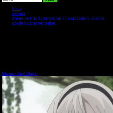
Inicio
Entrada
Anime de Nier Automata ver 1.1a episodio 6: cuándo,
dónde y cómo ver online
Anime de Nier Automata ver 1.1a
episodio 6: cuándo, dónde y cómo ver
online
¿Cuándo, dónde y cómo podemos ver el anime NieR
Automata episodio 6 en español y online? Os hablamos de
NieR Automata Ver 1. 1a.
Marcos José Wagih
25 de febrero, 2023
3 minutos de lectura