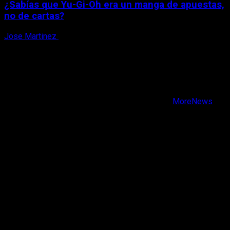
¿Sabías que Yu-Gi-Oh era un manga de apuestas,
no de cartas?
Jose Martinez
6 de agosto, 2026
X
Facebook
Instagram
Youtube
Copyright © Todos los derechos reservados.
|
MoreNews
por AF themes.