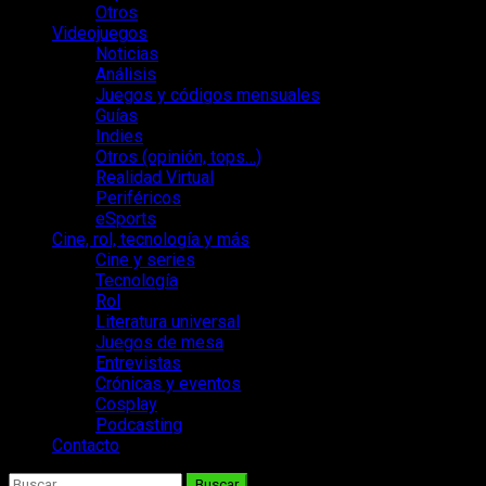
Otros
Videojuegos
Noticias
Análisis
Juegos y códigos mensuales
Guías
Indies
Otros (opinión, tops…)
Realidad Virtual
Periféricos
eSports
Cine, rol, tecnología y más
Cine y series
Tecnología
Rol
Literatura universal
Juegos de mesa
Entrevistas
Crónicas y eventos
Cosplay
Podcasting
Contacto
Buscar: