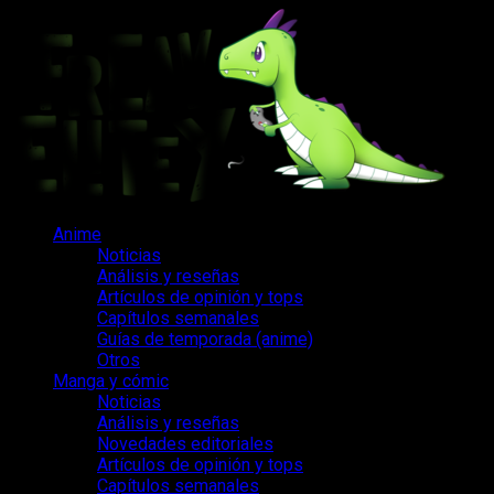
Saltar
al
contenido
Menú
Anime
principal
Noticias
Análisis y reseñas
Artículos de opinión y tops
Capítulos semanales
Guías de temporada (anime)
Otros
Manga y cómic
Noticias
Análisis y reseñas
Novedades editoriales
Artículos de opinión y tops
Capítulos semanales