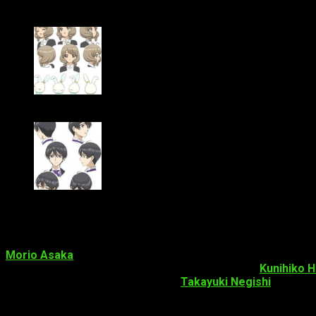
Además de estos personajes y voces ya conocidas, esta secue
Minori Suzuki como Akiho, nueva amiga de Sakura trasl
Natsuki Hanae como Yuna, que cuida de Akiho
Staff
Morio Asaka
vuelve a dirigir esta secuela de Sakura tras la p
la composición de la serie y escribirá los guiones.
Kunihiko 
encargará del sonido, mientras que
Takayuki Negishi
compondr
Datos sobre
Cardcaptor Sakura
y el nuevo anime