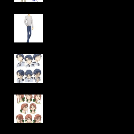
Megumi Ogata como Yukito Tsukishiro/Yue
Tomokazu Seki como Tōya Kinomoto
Nozomu Sasaki como Eriol Hiiragizawa
Emi Shinohara como Kaho Mizuki