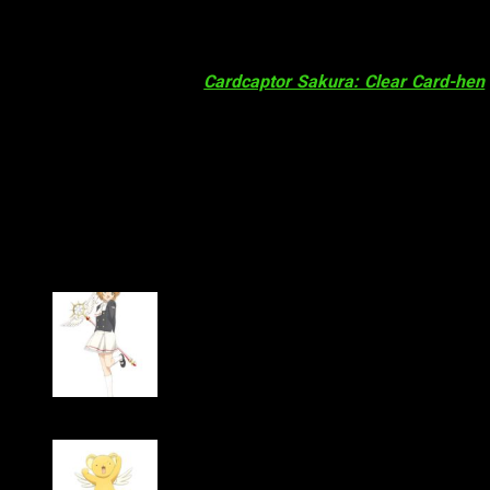
Nuevo vídeo con Syaoran Li como prota
La web oficial del anime
Cardcaptor Sakura: Clear Card-hen
nuevo vídeo anteriormente mencionado:
https://www.youtube.com/watch?v=hGFXMQGu8e0
Os recordamos, por otro lado, que la serie se estrenará el
7 de
Reparto de voces
En cuanto al reparto de voces, la serie contará con:
Sakura Tange como Sakura Kinomoto