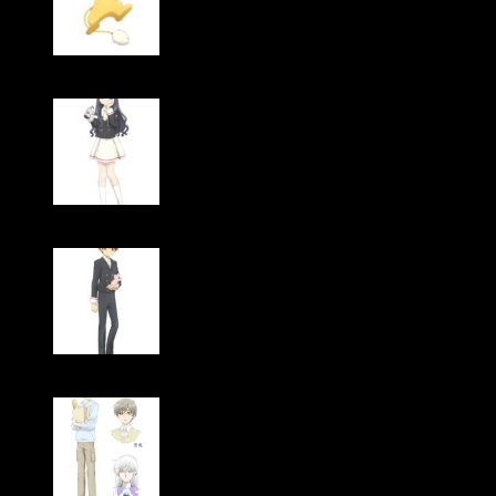
Aya Hisakawa como Keroberos
Junko Iwao as Tomoyo Daidōji
Motoko Kumai como Syaoran Li