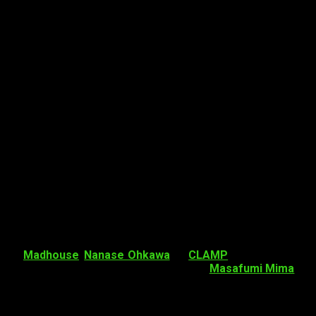
ación
Madhouse
.
Nanase Ohkawa
de
CLAMP
se encargará de
 diseños de cartas de
Mokona
de CLAMP.
Masafumi Mima
se
HK Enterprise.