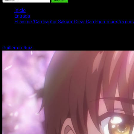
Inicio
Entrada
El anime ‘Cardcaptor Sakura: Clear Card-hen’ muestra nue
El anime ‘Cardcaptor Sakura: Clear Car
Guillermo Ruiz
22 de diciembre, 2017
3 minutos de lectura