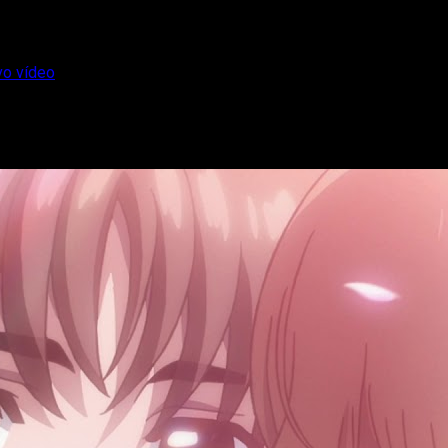
vo vídeo
d-hen’ muestra nuevo vídeo