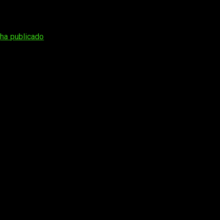
gonista
ha publicado
un
nuevo vídeo promocional
. En este caso, el 
 enero de 2018
.