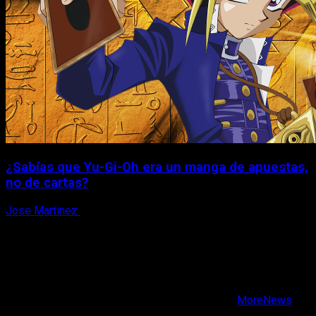
¿Sabías que Yu-Gi-Oh era un manga de apuestas,
no de cartas?
Jose Martinez
6 de agosto, 2026
X
Facebook
Instagram
Youtube
Copyright © Todos los derechos reservados.
|
MoreNews
por AF themes.