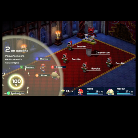
Una aventura atípica dentro de la idiosincrasia
Super Mario
Análisis de Super Mario RPG | En los combates tendremos
mecánicas como el Toad Solícito. Al ir acertando con los
timing y las pulsaciones, rellenaremos una barra que, al llegar
al 100%, nos permitirá pedirle ayuda a Toad. Al hacerlo, saldrá
un cofre del que podemos obtener una poción que recupera
las flores para usar habilidades, hacer daño en área, obtener
invulnerabilidad frente al próximo ataque…