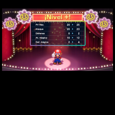
Análisis de Super Mario RPG | Al subir de nivel, ganaremos
estadísticas y, además, tendremos una segunda pantalla en la
que podremos potenciar el ataque, los puntos de vida o la
magia de manera adicional. Esto hará que podamos guiar un
poco más el estilo de cada personaje.
De buenas a primeras,
Super Mario RPG
se presenta como un
juego de rol muy a la japonesa, pero con una introducción muy
parca y un sistema bastante más directo. Aunque bebe