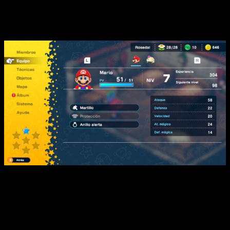
Puede parecer simple, y lo es, pero es por eso
que es tan divertido
Análisis de Super Mario RPG | La pantalla de equipamienti, y
el menú en general, es sencillo y directo, tal y como podéis
comprobar.
Es, tal y como podréis comprobar, bastante simple. Más
todavía si tenemos en cuenta que el sistema de
equipamiento se resume en un arma, una protección y un