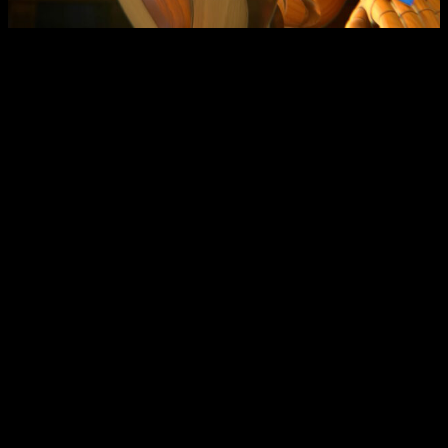
Análisis de Super Mario RPG | Las cinemáticas han subido
muchísimo de nivel y se ven realmente bien.
E
sto también se puede detectar en la banda sonora, la
cual funciona realmente bien
, y la dirección artística en
general. Ahora bien, es cierto que —y esto lo he comprobado
al chequear cuáles eran sus características originales—
alguna que otra novedad adicional le habría sentado bien.
Un
remake
siempre es una buena excusa para extender,
potenciar, mejorar o ampliar la experiencia original, por lo que
creo que ahí sí que se ha perdido una oportunidad. ¿Cómo?
Por ejemplo, con misiones secundarias, con una
campaña
postgame
inédita, algún personaje controlable que
no apareciese antes, etc.
Esto no quiere decir que no haya novedades, pues sí las hay.
E
l combate ha recibido varias mejoras con aspectos que
no vimos originalmente
, así como otros elementos que
prefiero no detallar para no estropearos la sorpresa. Simple y
llanamente, creo que es un juego tan bueno que podría haber
sido mucho más ambicioso para llegar a nuevas cotas y, de
paso, dejarnos con el caramelo de una segunda entrega.