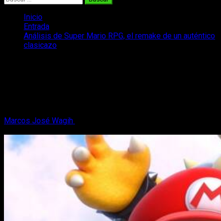
Inicio
Entrada
Análisis de Super Mario RPG, el remake de un auténtico
clasicazo
Análisis de Super Mario RPG, el remake
de un auténtico clasicazo
Un clásico entre clásicos ha regresado y os hablamos de él
en nuestro análisis del remake de Super Mario RPG.
Marcos José Wagih
21 de noviembre, 2023
10 minutos de
lectura