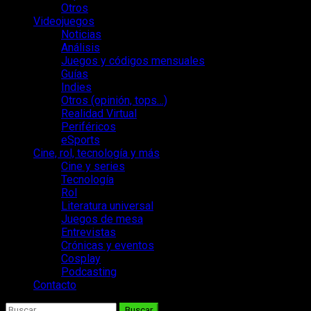
Otros
Videojuegos
Noticias
Análisis
Juegos y códigos mensuales
Guías
Indies
Otros (opinión, tops…)
Realidad Virtual
Periféricos
eSports
Cine, rol, tecnología y más
Cine y series
Tecnología
Rol
Literatura universal
Juegos de mesa
Entrevistas
Crónicas y eventos
Cosplay
Podcasting
Contacto
Buscar: