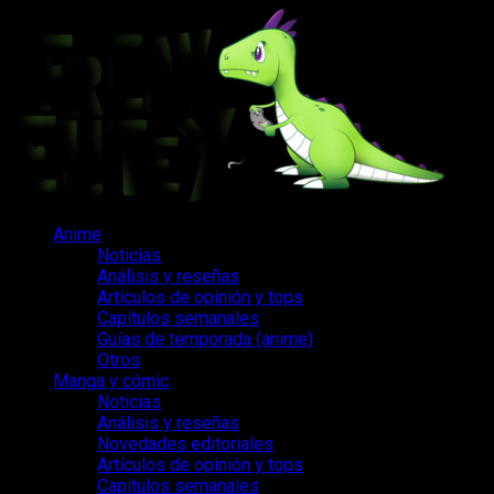
Saltar
al
contenido
Menú
Anime
principal
Noticias
Análisis y reseñas
Artículos de opinión y tops
Capítulos semanales
Guías de temporada (anime)
Otros
Manga y cómic
Noticias
Análisis y reseñas
Novedades editoriales
Artículos de opinión y tops
Capítulos semanales