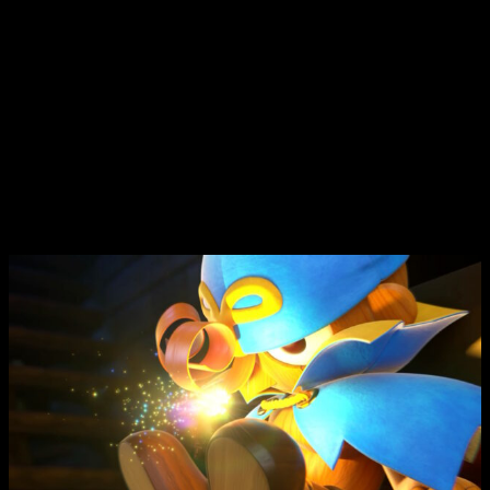
que capaz de justificar el
remake
solo por su apartado
gráfico. Tomando referencias mediante imágenes y vídeos,
he visto que el salto cualitativo es simplemente brutal
.
No solo se ve mejor, sino que han actualizado diversos
diseños y han mejorado muchísimo la coherencia de los
escenarios, las plataformas y los personajes. Se siente
mucho más entero y, en general, se nota que hay una
verdadera revisión detrás de él.
¿Y cuándo dices que sale el siguiente? Por que lo
habrá… ¿No? Eso espero