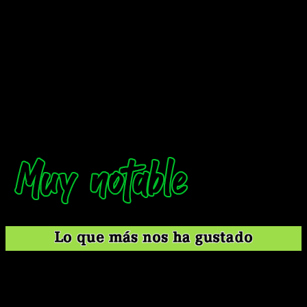
Porque, en efecto,
Super Mario RPG
me ha gustado lo
suficiente como para querer una secuela.
Sea como fuere,
el resumen rápido es que me ha gustado
mucho el juego y que se nota mucho la mano de
Nintendo
. Aunque la idea original la desarrolló Square junto
con ellos, la influencia de los primeros es muy clara. Esto nos
deja con un RPG muy a la nintendera que, ante todo, ofrece un
chute de nostalgia de gran calidad. Personalmente, como ya
he comentado con anterioridad, lo he disfrutado mucho y
pienso, de verdad, que es un gran juego.
El
upgrade
audivisual. Se ve realmente bien y la
dirección artística es muy buena.
Los
timings
de los combates. Pulsar para defender o