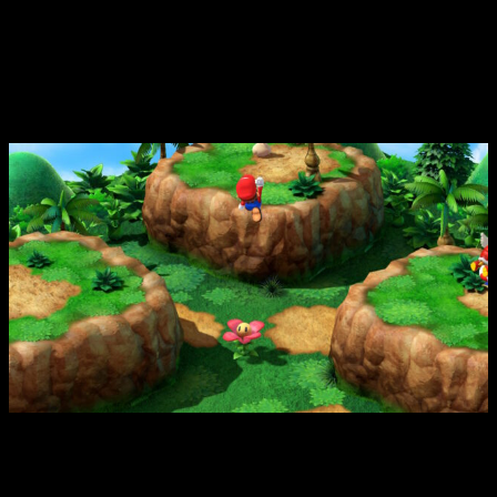
buen sentido) lo tiene ese enfoque tan a la Nintendera que
solo sagas como
Super Mario
saben aprovechar tan bien.
Análisis de Super Mario RPG |
Conclusiones
Análisis de Super Mario RPG | En los escenarios podremos ir
explorando diferentes zonas y habrá breves plataformeos.
Las zonas, eso sí, son pequeñas y no tendremos que
volvernos locos explorando durante horas.