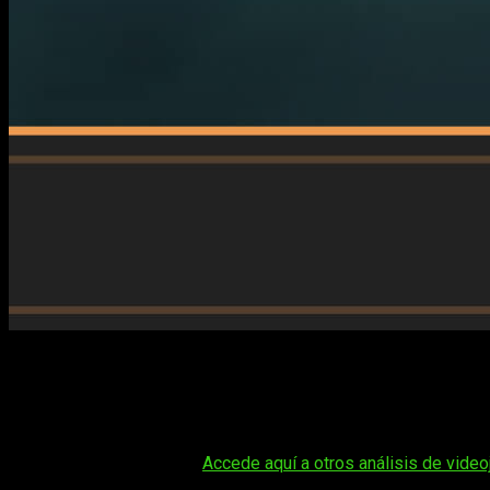
Parece mentira, pero ya son muchos videojuegos los que lle
hayas tenido algún contacto (aunque sea mínimo) con sus obras.
notoriedad en
2015
con
Until Dawn
, hoy toca centrarse en su 
este
análisis
de
Directive 8020
.
Tal vez te interese:
Accede aquí a otros análisis de vide