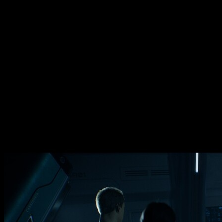
Como suele ser normal en este tipo de juegos,
la narrativa
ocasión, se apuesta con fuerza por el uso de distintas línea
lineales, aquí ese
juego con el tiempo
encaja especialmente b
Si has llegado hasta aquí, probablemente te interese saber si
afirmar que aquí hay un paso adelante en lo que a mecánicas se
A lo largo de nuestra partida,
tendremos el control de cinco
definitiva de cualquiera de ellos. Nada nuevo por aquí. En ent
claro por ampliar las posibilidades jugables
.
Jugabilidad de siempre a la que se le añaden no