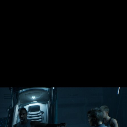
 se va construyendo poco a poco
, apoyándose en abundantes 
s temporales y las consecuencias derivadas de nuestras decisi
ien con la propuesta y aporta dinamismo al conjunto.
 el apartado jugable mantiene la línea de trabajos previos del e
 refiere.
 personajes distintos
, y nuestras elecciones no solo alterarán 
regas anteriores, el jugador se limitaba en gran medida a tomar 
vedades