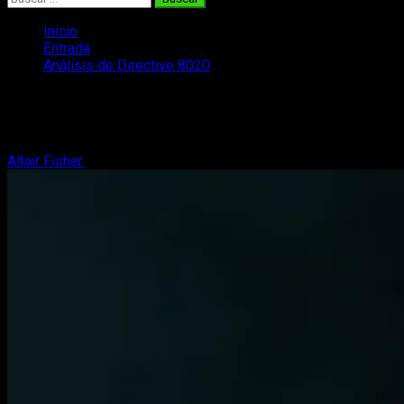
Inicio
Entrada
Análisis de Directive 8020
Análisis de Directive 8020
Ha sido un viaje intenso y su propuesta nos ha gustado bastant
Altair Fisher
22 de mayo, 2026
6 minutos de lectura