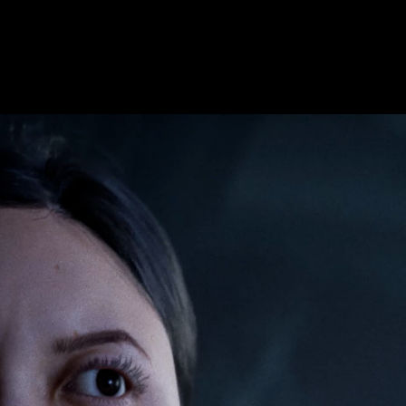
 el que
la Tierra se encuentra en decadencia
. Sin embargo, 
mina estrellándose en dicho mundo, seguiremos a su tripulaci
e te atrapa