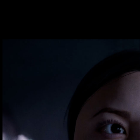
Empezando por la
historia
, el juego nos sitúa en un futuro en
salvación. A bordo de la nave colonial Cassiopeia, que ter
capacidad de replicar a sus víctimas.
Análisis
Directive 8020
: una historia qu