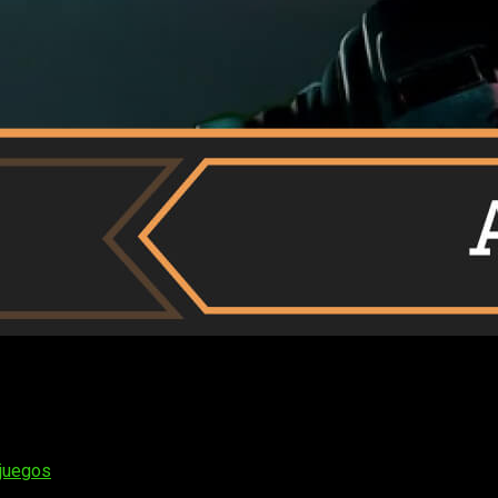
va
SuperMassive
. Hablamos de una saga de la que es bastante 
 Se trata de un estudio con un sello muy definido, capaz de hace
propuesta más reciente:
Directive 8020
, en su versión para PC. 
ojuegos