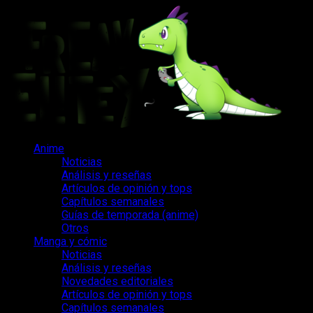
Saltar
al
contenido
Menú
Anime
principal
Noticias
Análisis y reseñas
Artículos de opinión y tops
Capítulos semanales
Guías de temporada (anime)
Otros
Manga y cómic
Noticias
Análisis y reseñas
Novedades editoriales
Artículos de opinión y tops
Capítulos semanales