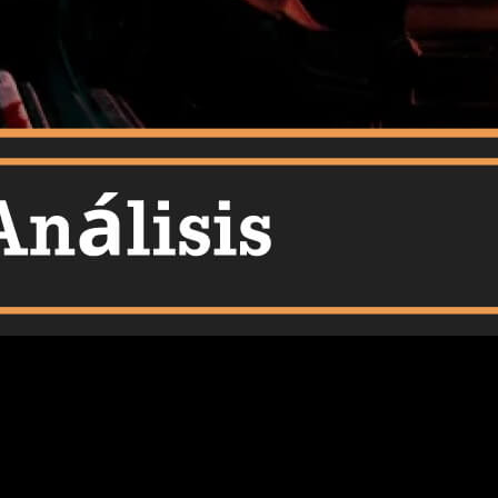
probable que, si llevas años dentro del mundo del videojuego,
r que sus títulos sean fácilmente identificables. Tras alcanzar
Así que sigue leyendo para saber que me ha parecido el juego en