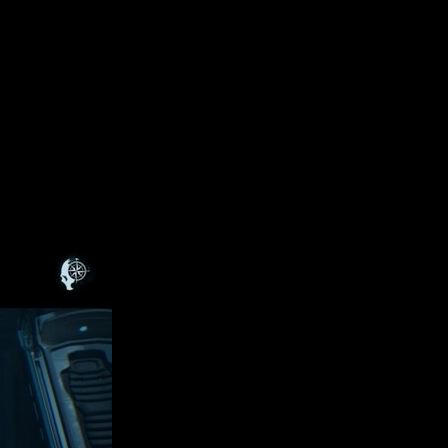
secuencias cinemáticas y varios giros argumentales. En esta
ones. Frente a entregas anteriores de
The Dark Pictures
, más
studio. Tras haber probado todos los títulos de la saga, puedo
el desarrollo de la historia, sino que podrán provocar la muerte
decisiones y avanzar. En cambio,
aquí se percibe un esfuerzo