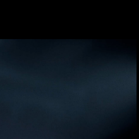
a doce años luz, el
planeta Tau Ceti f
surge como una posible
ón mientras son acechados por una entidad alienígena con la