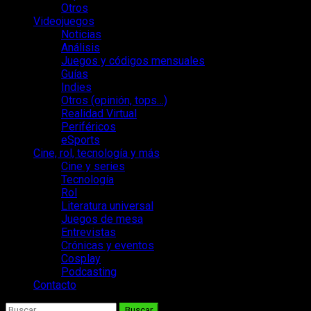
Otros
Videojuegos
Noticias
Análisis
Juegos y códigos mensuales
Guías
Indies
Otros (opinión, tops…)
Realidad Virtual
Periféricos
eSports
Cine, rol, tecnología y más
Cine y series
Tecnología
Rol
Literatura universal
Juegos de mesa
Entrevistas
Crónicas y eventos
Cosplay
Podcasting
Contacto
Buscar: