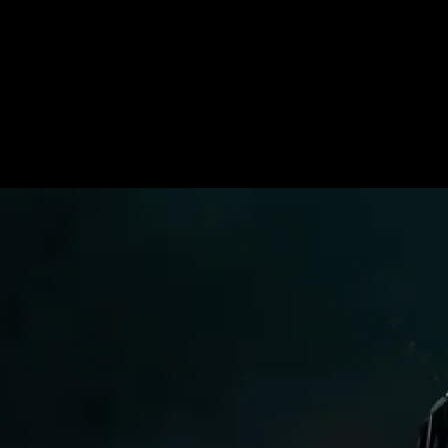
e: hoy os traemos nuestro análisis de Análisis Directive 8020 e