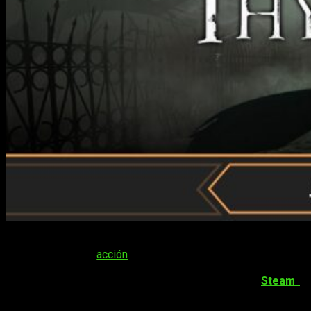
Thymesia
llamó la atención de todos los que disfrutamos de
los juegos de
acción
y rol cuando fue presentado,
especialmente de los
amantes de la fórmula
soulslike
.
Pudimos probar su demo hace unas semanas en
Steam
y
prometía un sistema de
combate muy inspirado en el de
Sekiro
. La prueba, aunque breve, me dejó muy buenas