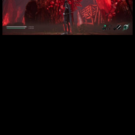
Análisis de Thymesia | Los escenarios nos dejarán ver las
consecuencias de la alquimia.
Por otra parte, me ha llamado poderosamente la atención
lo
breve que es el título
, ya que podremos completar la
historia en unas
6-8 horas
con todas las misiones
secundarias hechas. Por último,
Thymesia ofrece la
posibilidad de obtener diferentes finales
. Aunque la forma
de obtenerlos es extremadamente confusa, es de agradecer
que podamos ver diferentes desenlaces.
Combate excelente que no puede brillar
Sin duda,
el eje central de Thymesia son los combates
.
Sin disimular su inspiración en el juego de ninjas de
FromSoftware, el juego nos deja
enfrentamientos con un
ritmo excelente
y unas sensaciones a los mandos muy