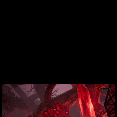
Nosotros encarnaremos a
Corvus
, última esperanza del reino
ya que, en sus recuerdos, se encuentra la fórmula para
devolver la paz al reino. ¿Problema? Nuestro personaje
ha
olvidado todo
y será nuestra función acompañarle en un viaje
a sus memorias para descubrir la verdad. Como veis, el
contexto del mundo está bastante bien planteado.
Lamentablemente,
toda la narrativa se desarrolla a través
de documentos
que encontraremos esparcidos de
forma
totalmente arbitraria
por los escenarios.
No disfrutaremos de una sola cinemática en todo el
título
–salvo la intro y el final- y apenas contará con líneas de
diálogo. Entiendo que hablamos de un estudio pequeño, pero
limitarse a llenar los escenarios de anotaciones, algunas en
lugares sin ningún sentido
, se siente una
forma muy
perezosa
de querer contar la trama.