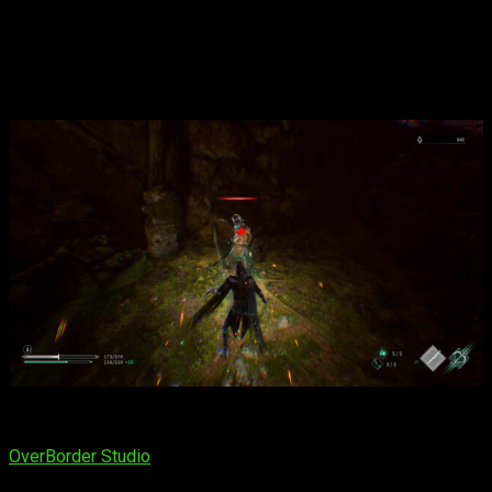
positivas. De este modo, Corvus puede atacar con el sable,
lanzar plumas, usar las garras y las armas infectas de los
enemigos. Pero sin duda, lo más importante, será
el famoso
parry
,
ya que Thymesia, al igual que Sekiro,
centra los
combates en el uso del desvío constate
.
Análisis de Thymesia | Las mecánicas de combate son el
punto más destacable del título con mucha diferencia.
OverBorder Studio
, creadores del título, han añadido una
capa
extra a los enfrentamientos
, ya que el daño que hacemos a