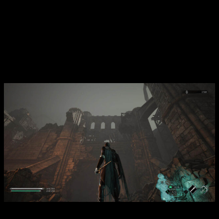
complejidad en algunos casos. Especial mención para
el
primer jefe
y el último, que reflejan a la perfección la
sensación general del juego: Empieza muy bien y se desinfla
demasiado rápido.
El primer
boss
es excelente
en cuanto a
presentación, diseño y patrones de combate en las dos
fases que tiene. El último, por otra parte…no voy a contar nada
por no hacer
spoilers,
pero me ha parecido un completo
sinsentido y tremendamente perezoso.
Análisis de Thymesia | Pese a ser un juego modesto, el título
cumple a nivel gráfico y de diseño.