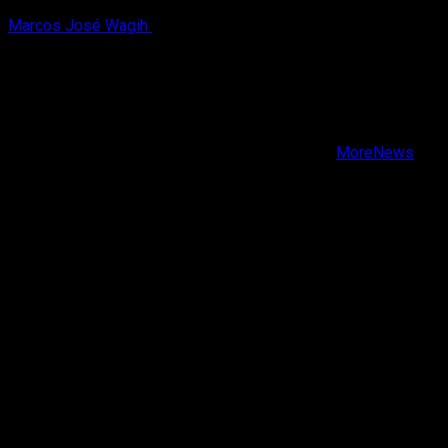
Marcos José Wagih
8 de agosto, 2026
X
Facebook
Instagram
Youtube
Copyright © Todos los derechos reservados.
|
MoreNews
por AF themes.