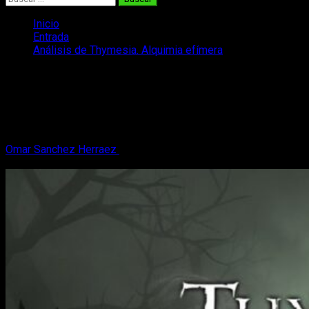
Inicio
Entrada
Análisis de Thymesia. Alquimia efímera
Análisis de Thymesia. Alquimia efímera
Os traemos el análisis de Thymesia, un juego que se
presenta como un nuevo exponente del género souls. Te
contamos qué tal ha salido.
Omar Sanchez Herraez
16 de agosto, 2022
7 minutos de
lectura