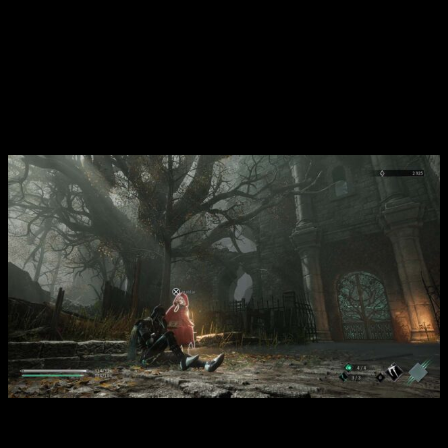
bastante interesante. El juego nos narra como el reino de
Hermes
se ha sumido en el caos por el
abuso de la
alquimia
. En un principio, esta se utilizaba para fines
médicos. Eventualmente, la gente comenzó a abusar de esta
hasta que se generaron consecuencias catastróficas que
supusieron la aparición de criaturas y la muerte de los
habitantes del reino.
Análisis de Thymesia | Este será nuestro lugar de descanso
entre misiones.