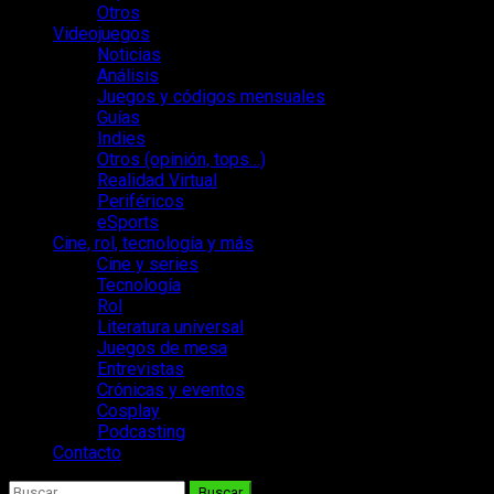
Otros
Videojuegos
Noticias
Análisis
Juegos y códigos mensuales
Guías
Indies
Otros (opinión, tops…)
Realidad Virtual
Periféricos
eSports
Cine, rol, tecnología y más
Cine y series
Tecnología
Rol
Literatura universal
Juegos de mesa
Entrevistas
Crónicas y eventos
Cosplay
Podcasting
Contacto
Buscar: