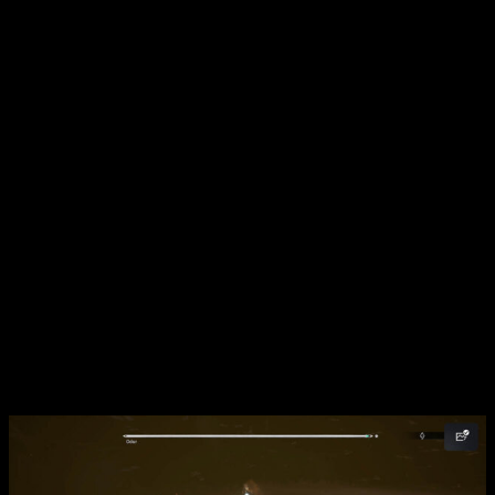
pociones.
Además de las mejoras típicas que podéis esperar, como
llevar más unidades o que sean más potentes, podremos
mezclar ingredientes en ellas. Una vez hecho,
podemos
conseguir mejoras temporales
como más ataque o
defensa al consumirlas. De hecho,
este será el único
consumible en todo el juego
, a excepción de dos objetos
que nos darán fragmentos para subir de nivel al usarlos.
Todo esto es genial, o eso parece. ¿Dónde está el problema
entonces? Su escasa duración, así como la
nula variedad de
enemigos
derivan en que todo lo bueno que he contado de
sus mecánicas, se vayan por la borda. Es posible que, al
terminar el primer escenario y sus 5 misiones secundarias, ya
tengamos prácticamente todas las mejoras de Corvus que
vayamos a querer.
Destacan los jefes, pero…