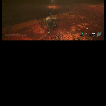
Análisis de Thymesia | Odur es el mejor jefe del juego de
lejos, y es el primero.
Una vez nos adentremos en el segundo mundo,
comenzaremos a olernos la tostada.
Rivales muy familiares
que continuarán enfrentándose a nosotros hasta el final del
juego. Si hablamos de un título que centra su combate en los
parrys
y los patrones, repetir 4 o 5 tipos de enemigos
va en
contra de la fórmula
. A las 2 o 3 horas de juego, ya
tendremos todos los movimientos nuestros adversarios tan
asimilados que
iremos como una apisonadora
por los
escenarios.
En los jefes sí se hace un buen trabajo,
presentando
enfrentamientos divertidos con patrones de cierta