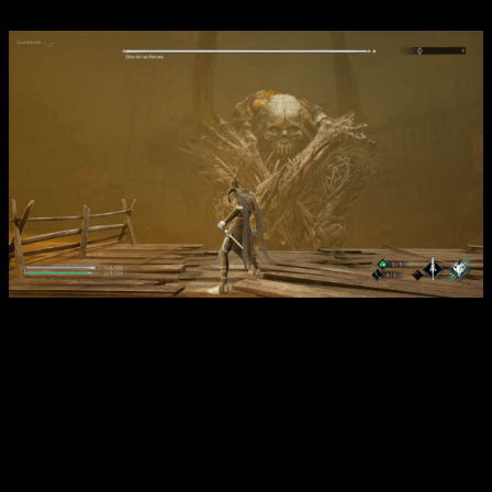
Análisis de Thymesia | También encontraremos criaturas
gigantes en un par de puntos.
Otro de los
puntos interesantes de
Thymesia
es la
posibilidad de configurar los puntos de talento de Corvus en
cualquier momento. Esto nos brinda una
gran flexibilidad
a la
hora de afrontar principalmente los jefes, para potenciar
aquellas habilidades que más nos vayan a ayudar contra ese
enemigo. Lo mismo se puede hacer con su sistema de