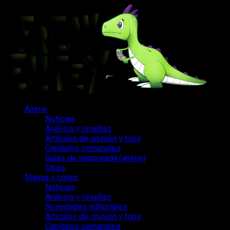
Saltar
al
contenido
Menú
Anime
principal
Noticias
Análisis y reseñas
Artículos de opinión y tops
Capítulos semanales
Guías de temporada (anime)
Otros
Manga y cómic
Noticias
Análisis y reseñas
Novedades editoriales
Artículos de opinión y tops
Capítulos semanales