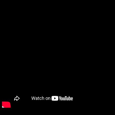
sensaciones a los mandos y es algo que, afortunadamente,
se mantiene en el juego final. Sin embargo, el resto de
aspectos del título son tan sencillos y breves, que
no
permite brillar
a su estupendo sistema de combate.
Análisis de
Thymesia
: Una historia de
alquimia para una tarde
La
narrativa de
Thymesia
se presenta de una forma