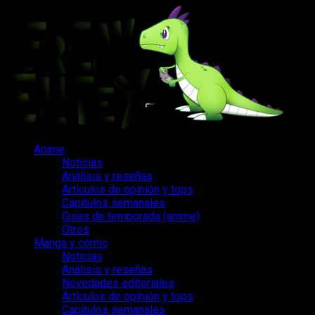
Saltar
al
contenido
Menú
Anime
principal
Noticias
Análisis y reseñas
Artículos de opinión y tops
Capítulos semanales
Guías de temporada (anime)
Otros
Manga y cómic
Noticias
Análisis y reseñas
Novedades editoriales
Artículos de opinión y tops
Capítulos semanales