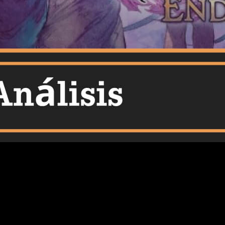
 los detalles en este
análisis
de
Granblue Fantasy Endless
to para uno de los JRPG de acción más espectaculares de los
 primera versión, que ya era muy buena.
Los jugadores podrán
ta visualización de todo lo que ocurre a su alrededor.