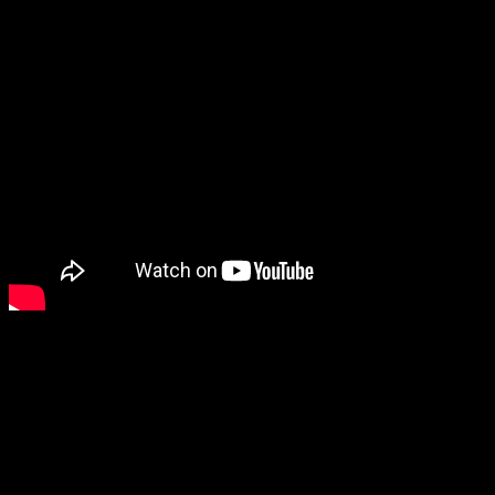
Sin duda, es un elemento que enriquece por completo la juga
mundo en los cielos. Continuando con los acontecimientos de
Extrañas anomalías están afectando el mundo y
la aparición 
como una alerta inminente del Ragnarok, una catástrofe que aca
Con esta increíble premisa, comienzan los acontecimientos 
postgame
. Literalmente, hay que estar preparado. La expansi