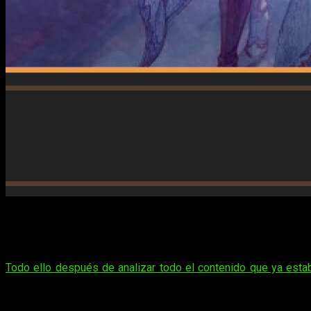
A menos de una semana de la llegada de esta increíble exp
Ragnarok
. Nuevos personajes, misiones, modos de juego, a
últimos años.
Todo ello después de analizar todo el contenido que ya esta
gozar de notables mejoras a nivel de navegación
, tanto e