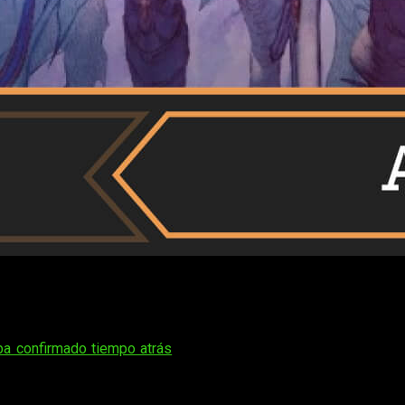
ansión, tuvimos la oportunidad de jugar y os contamos todos
rmas y desafíos que darán horas de incansable entretenimien
ba confirmado tiempo atrás
. El título deja por los suelos a su
n los menús como en el combate. Ahora podemos tener una comple