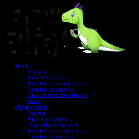
Saltar
al
contenido
Menú
Anime
principal
Noticias
Análisis y reseñas
Artículos de opinión y tops
Capítulos semanales
Guías de temporada (anime)
Otros
Manga y cómic
Noticias
Análisis y reseñas
Novedades editoriales
Artículos de opinión y tops
Capítulos semanales