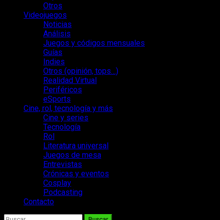
Otros
Videojuegos
Noticias
Análisis
Juegos y códigos mensuales
Guías
Indies
Otros (opinión, tops…)
Realidad Virtual
Periféricos
eSports
Cine, rol, tecnología y más
Cine y series
Tecnología
Rol
Literatura universal
Juegos de mesa
Entrevistas
Crónicas y eventos
Cosplay
Podcasting
Contacto
Buscar: