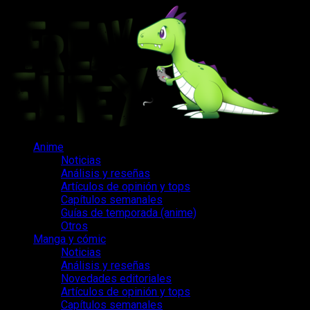
Saltar
al
contenido
Menú
Anime
principal
Noticias
Análisis y reseñas
Artículos de opinión y tops
Capítulos semanales
Guías de temporada (anime)
Otros
Manga y cómic
Noticias
Análisis y reseñas
Novedades editoriales
Artículos de opinión y tops
Capítulos semanales