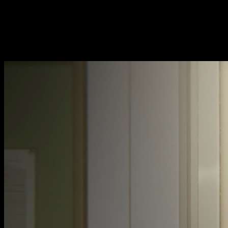
No obstante, es algo que me interesa. A fin de cuentas, podr
Dereru Tonari no Aalya-san
, también como
Rosindere
, es la
momentos respecto al tema.
Alya Sometimes Hides Her Feelings in R