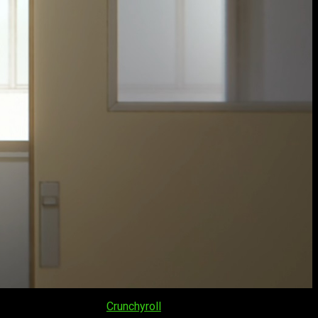
 su serialización es
Crunchyroll
. En lo que respecta a la fecha,