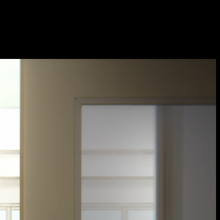
s de la temporada. Para muchos,
Tokidoki Bosotto Russia-go de
ináis lo mismo? Lo cierto es que hay bastante debate en estos
dio 5 del anime