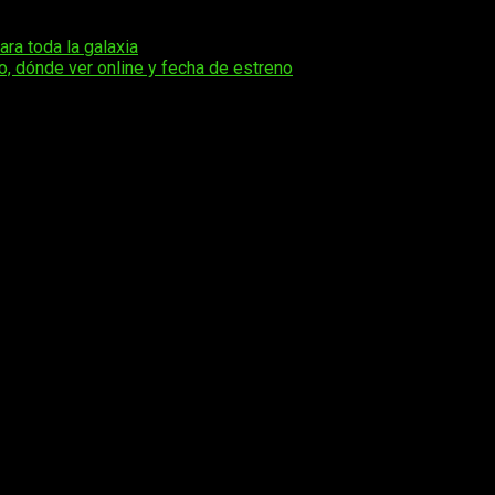
ra toda la galaxia
o, dónde ver online y fecha de estreno
os obligatorios están marcados con
*