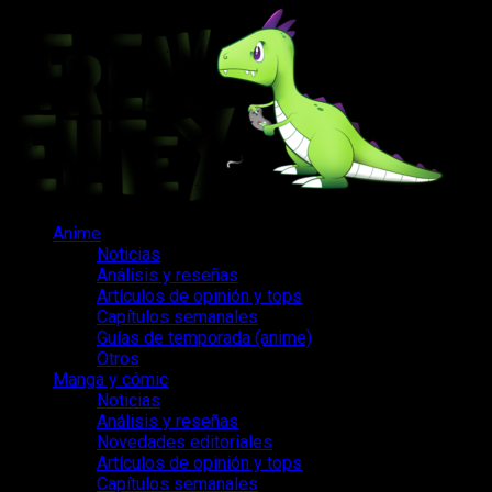
Saltar
al
contenido
Menú
Anime
principal
Noticias
Análisis y reseñas
Artículos de opinión y tops
Capítulos semanales
Guías de temporada (anime)
Otros
Manga y cómic
Noticias
Análisis y reseñas
Novedades editoriales
Artículos de opinión y tops
Capítulos semanales