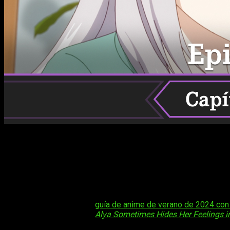
Después de conocer con algo más de detalle el origen de 
espectadores, la calidad del anime de un salto hacia adelan
cómo ver el anime online, en español y de manera legal
Al
hoy os contaremos todo lo que necesitáis saber sobre la emisi
Y es que, aunque es cierto que
tiene algunas escenas peculiar
Tal vez te interese:
guía de anime de verano de 2024 con
Tal vez te interese:
Alya Sometimes Hides Her Feelings i