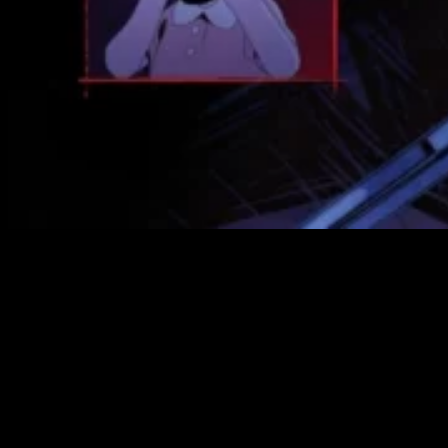
Netflix cada vez colecciona más animes. Y no es de extrañar,
el público al que atraen es muy grande. Además, Netflix
también sirve como plataforma donde empezar a explorar el
mundo del anime para quienes no lo conocen. Es una relación
de simbiosis. Y la nueva serie que se incorpora al catálogo es
Akuma-kun
.
Una de las cosas buenas con las que cuenta Netflix (muy
similar al Crunchyroll) es el
idioma original subtitulado
al
castellano. Además de añadir catalán y gallego, Netflix aporta
también un
doblaje al castellano
por si preferías las