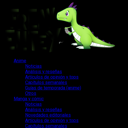
Saltar
al
contenido
Menú
Anime
principal
Noticias
Análisis y reseñas
Artículos de opinión y tops
Capítulos semanales
Guías de temporada (anime)
Otros
Manga y cómic
Noticias
Análisis y reseñas
Novedades editoriales
Artículos de opinión y tops
Capítulos semanales