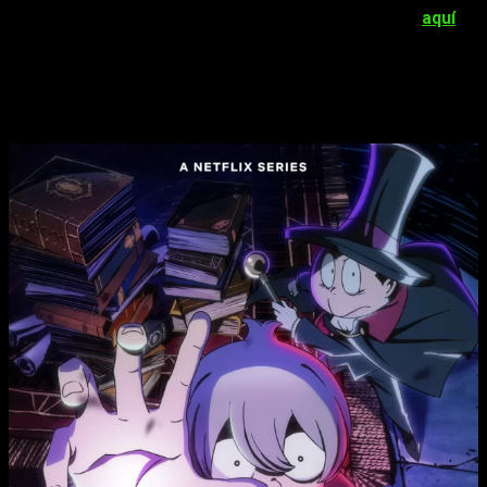
versiones dobladas.
La serie ya está disponible (
aquí
) y
cuenta con 12 episodios
, así que sin más dilación, os la
presentamos.
Akuma-kun: manga y anime ¿nuevo?