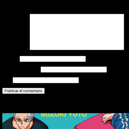
Tu dirección de correo electrónico no será publicada.
Los
campos obligatorios están marcados con
*
Comentario
*
Nombre
Correo electrónico
Web
Historias relacionadas