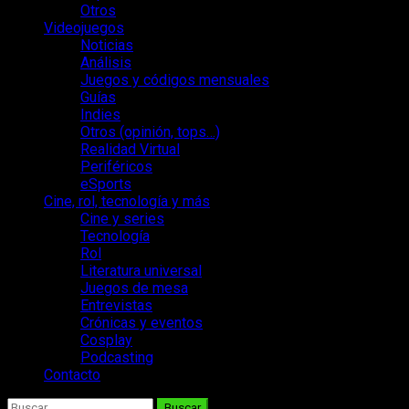
Otros
Videojuegos
Noticias
Análisis
Juegos y códigos mensuales
Guías
Indies
Otros (opinión, tops…)
Realidad Virtual
Periféricos
eSports
Cine, rol, tecnología y más
Cine y series
Tecnología
Rol
Literatura universal
Juegos de mesa
Entrevistas
Crónicas y eventos
Cosplay
Podcasting
Contacto
Buscar: