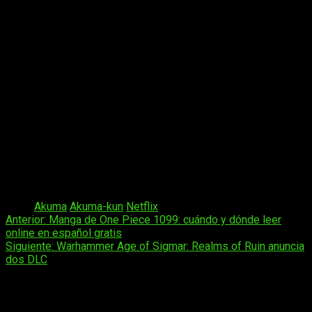
Glowacka
. El reparto de voces está conformado por:
José Javier Serrano
>
Mephisto III
Jordi Navarro
>
Akuma Kun
Rosa Guillén
> la madre de
Hina
Berta Cortés
>
Mio
Lourdes Fabrés
>
Sanae
Irene Mirás
>
Hina
Ainhoa Máiquez
>
Ichika
Sinopsis
Akuma-kun, un chaval criado por un demonio, y Mephisto III,
su socio medio humano, investigan casos paranormales para
resolver asesinatos y misterios.
Tags:
Akuma
Akuma-kun
Netflix
Navegación
Anterior:
Manga de One Piece 1099: cuándo y dónde leer
online en español gratis
de
Siguiente:
Warhammer Age of Sigmar: Realms of Ruin anuncia
entradas
dos DLC
Deja una respuesta