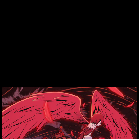
interpretaron en el anime original de 1989. Por su
parte,
Yuuko Mita
encarna a Shingo Umoregi. Y el resto de
voces-personajes os lo dejamos a continuación.
Ryoko Shiraish
i >
Sanae Kazama
, madre de
Akuma-
kun
.
Yumiri Hanamori
>
Mio Kazama
, hija de
Sanae
.
Fairouz Ai
> la demonio
Gremory
.
Yukiyo Fuiji
> la estudiante universitaria y clienta
Hina
Asanagi
.
Hiro Shimono
>
Strofire
.
Michiyo Hanagisawa
>
Etsuko omoregi
, madre
de
Mephisto III
.
Yūsaku Yara
> el misterioso
Satan
.