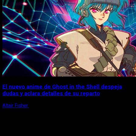
El nuevo anime de Ghost in the Shell despeja
dudas y aclara detalles de su reparto
Altair Fisher
7 de agosto, 2026
X
Facebook
Instagram
Youtube