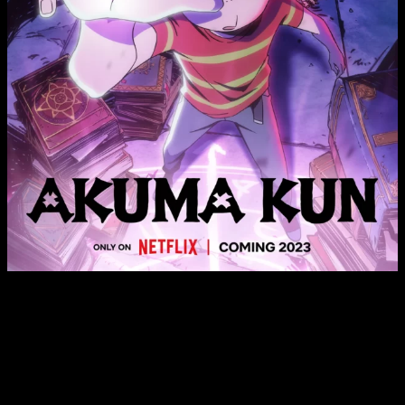
Poster oficial de Netflix
El anime de
Akuma-kun
es una adaptación homónima del
manga de
Shigeru Mizuki
. Pero el manga no es nuevo y es
posible que no os suene de nada. Eso es debido a que
Shigeru Mizuki lo publicó entre
1963 y 1964
en formato
semanal. La serie se ha serializado en
3 tomos
y tiene
diferentes
spin-off
en el mismo universo publicados en los