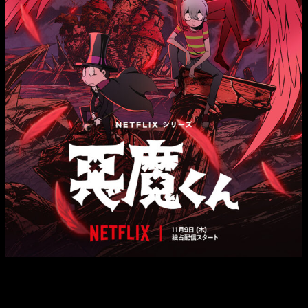
Respecto al doblaje al castellano, el estudio a cargo ha
sido
Iyuno Spain
y el traductor y director de doblaje ha
sido
Jordi Navarro
. Las mezclas y sonidos son obra de
Ewa