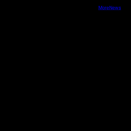
Copyright © Todos los derechos reservados.
|
MoreNews
por AF themes.