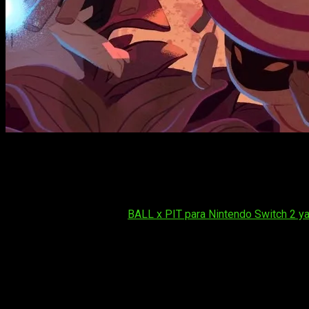
Combate con nuevas bolas en la actualización Regal de BALL 
No todos los días un roguelite consigue reinventarse despu
actualización gratuita que amplía su fórmula de fusión de bol
Tal vez te interese:
BALL x PIT para Nintendo Switch 2 ya
La actualización Regal de
BALL x PIT
introduce cambios sustan
al título de Kenny Sun and Friends en
uno de los fenómenos 