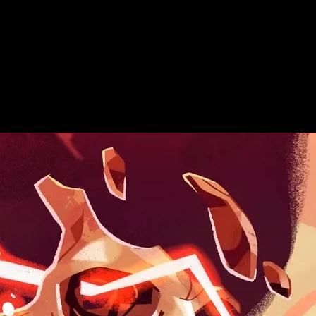
modo Infinito
aformas.