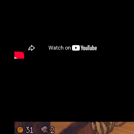
En paralelo, el estudio ha aprovechado para ajustar el equili
actualización ya está disponible
en PC, PlayStation 5, Xbox 
Entre los añadidos más llamativos aparecen dos nuevos p
La actualización Regal de
BALL x PIT
ca
La
Cetrera
dispara dos bolas controladas por aves que flanq
Jaranero
—un peculiar noble medieval— manipula la gravedad pa