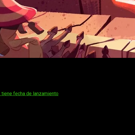
x PIT
és de
superar el millón de copias vendidas
. Pero
BALL x PIT
h
as con nuevos personajes, proyectiles inéditos y un modo que l
 tiene fecha de lanzamiento
ciales en su ritmo de juego y en la forma de afrontar cada part
independientes más comentados del año.