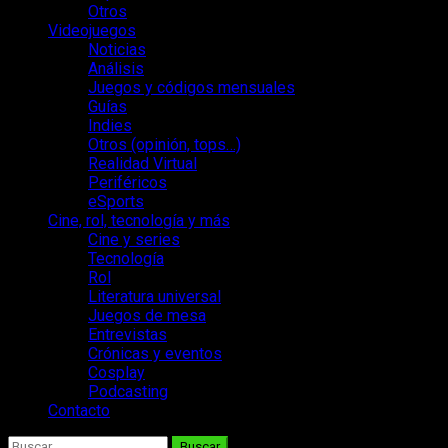
Otros
Videojuegos
Noticias
Análisis
Juegos y códigos mensuales
Guías
Indies
Otros (opinión, tops…)
Realidad Virtual
Periféricos
eSports
Cine, rol, tecnología y más
Cine y series
Tecnología
Rol
Literatura universal
Juegos de mesa
Entrevistas
Crónicas y eventos
Cosplay
Podcasting
Contacto
Buscar: