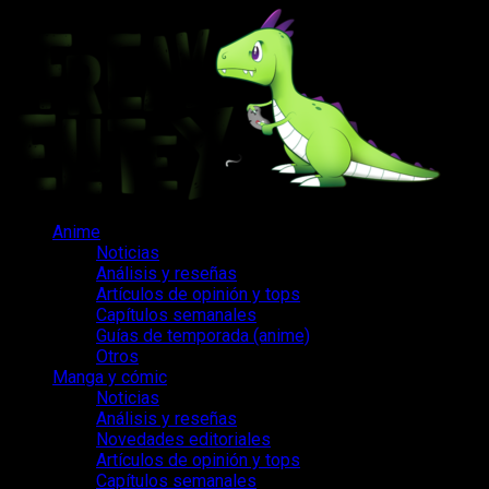
Saltar
al
contenido
Menú
Anime
principal
Noticias
Análisis y reseñas
Artículos de opinión y tops
Capítulos semanales
Guías de temporada (anime)
Otros
Manga y cómic
Noticias
Análisis y reseñas
Novedades editoriales
Artículos de opinión y tops
Capítulos semanales