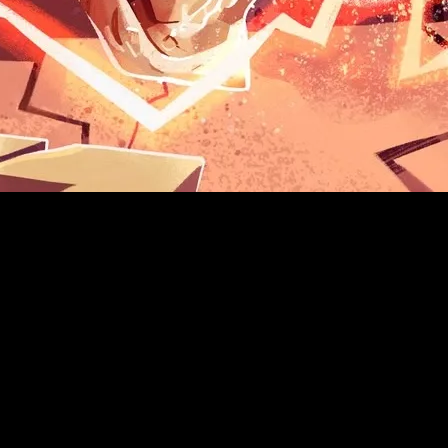
a decidido volver al centro de la conversación con
Regal
, una
a comunidad llevaba meses reclamando.
ida, reforzando esa sensación de caos controlado que convirtió