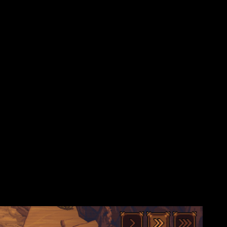
n juego donde cada rebote puede cambiar el curso de una run.
La
e repasa todas las novedades.
 por completo la lectura del campo de batalla
o a replantear las trayectorias habituales. Mientras tanto, el
 jugada de billar caótico.