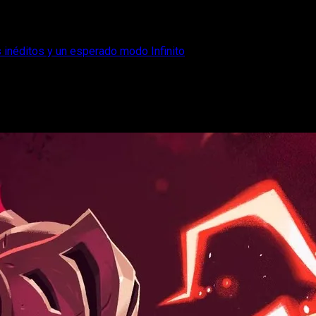
 inéditos y un esperado modo Infinito
al con personajes inéditos y un esperado 
vos personajes, bolas inéditas y modo Infinito en todas las plat