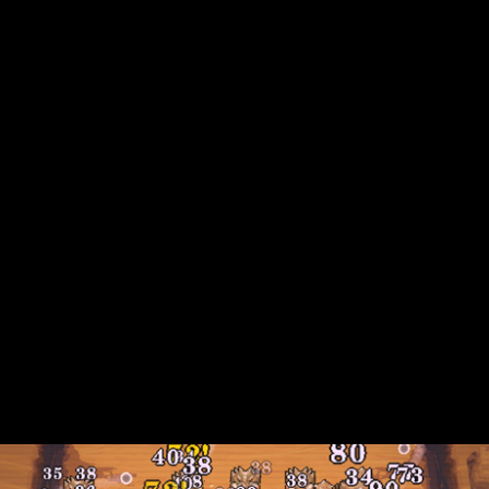
brio general y añadir más variedad estratégica, algo clave en u
Series, Nintendo Switch y Switch 2, acompañada de un tráiler qu
ersonajes jugables, cada uno con mecánicas propias que alteran
mbia el ritmo del juego
uean la pantalla, creando ataques de amplio barrido y obligand
ra curvar los disparos, convirtiendo cada rebote en una pequeña