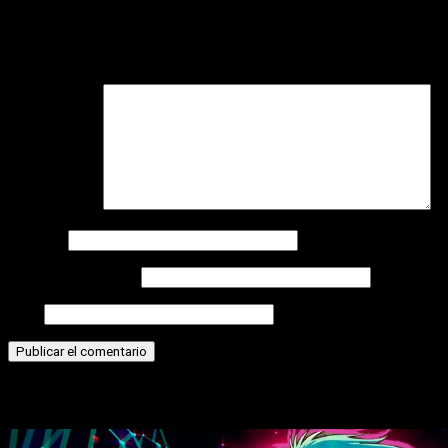
Tu dirección de correo electrónico no será publicada.
Los
campos obligatorios están marcados con
*
Comentario
*
Nombre
Correo electrónico
Web
Historias relacionadas