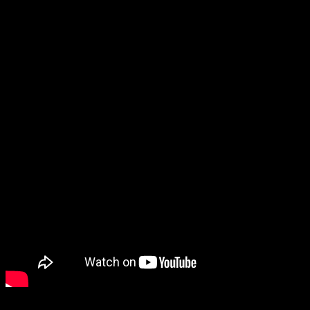
muy interesante. Se ha confirmado que llegaría en verano de
2023 y que tendrá un precio de 29,99 €. Además, incluirá
textos en castellano. Sin duda alguna, una muy buena noticia
en el mercado de los juegos
indie
, que siguen creciendo cada
día más en la península.
A Tale of Paper
llegará a PS5
A continuación os dejamos con toda la información oficial que