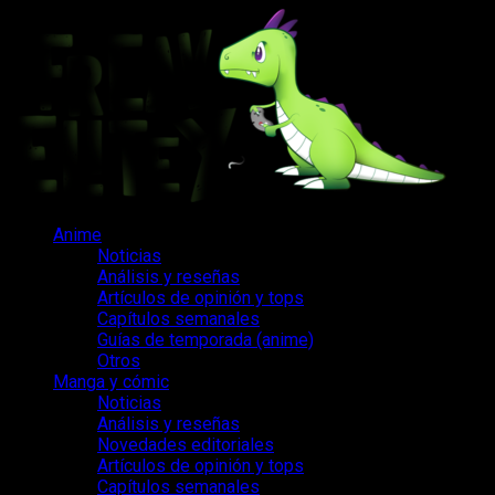
Saltar
al
contenido
Menú
Anime
principal
Noticias
Análisis y reseñas
Artículos de opinión y tops
Capítulos semanales
Guías de temporada (anime)
Otros
Manga y cómic
Noticias
Análisis y reseñas
Novedades editoriales
Artículos de opinión y tops
Capítulos semanales