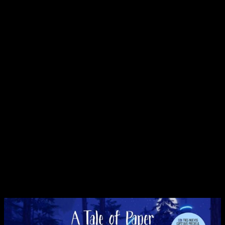
nos ha dejado Selecta para que podamos conocer un poquito
más de este singular
roguelike
. Empezamos, pues, con su
sinopsis. Dice lo siguiente:
A
Tale
Of
Paper
es una aventura emocional donde una figura
de papel usará el origami para cumplir el sueño de su creador.
Seguirás la bella y triste historia de Line, un papel entrañable,
en una aventura atmosférica con un toque de puzles.
Deberás dominar las transformaciones de origami de Line
para alcanzar nuevos niveles, resolver pequeños puzles,
completar secuencias de plataformas y explorar nuestro
mundo desde una perspectiva diferente mientras escapas de
pequeños grandes peligros.
Vivirás la historia a través del mundo y sus objetos. Explora
una gran variedad de niveles, cada uno con su propio
ambiente e historia que contar.
Características y datos de lanzamiento