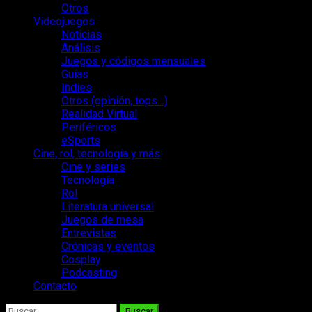
Otros
Videojuegos
Noticias
Análisis
Juegos y códigos mensuales
Guías
Indies
Otros (opinión, tops…)
Realidad Virtual
Periféricos
eSports
Cine, rol, tecnología y más
Cine y series
Tecnología
Rol
Literatura universal
Juegos de mesa
Entrevistas
Crónicas y eventos
Cosplay
Podcasting
Contacto
Buscar: