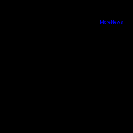
Facebook
Instagram
Youtube
Copyright © Todos los derechos reservados.
|
MoreNews
por AF themes.