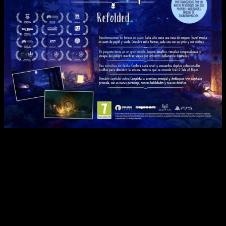
¡Se ha confirmado el lanzamiento de otro gran juego indie: A
Tale of Paper llegará a PlayStation 5 a través de Selecta
Play!
Entre sus principales características, la distribuidora destaca
las siguientes:
Transformaciones de formas en papel
. Salta alto
como una rana de origami. Transfórmate en avión de
papel y vuela. Descubre siete formas, cada una con sus
pros y sus contras.