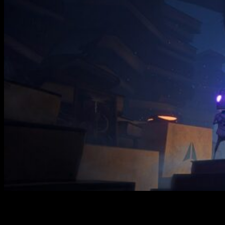
¡
Selecta Play
ha confirmado el lanzamiento de
A Tale of
Paper
en PlayStation 5! Así es, la distribuidora ha ampliado
su plantel de lanzamientos con un nuevo título independiente