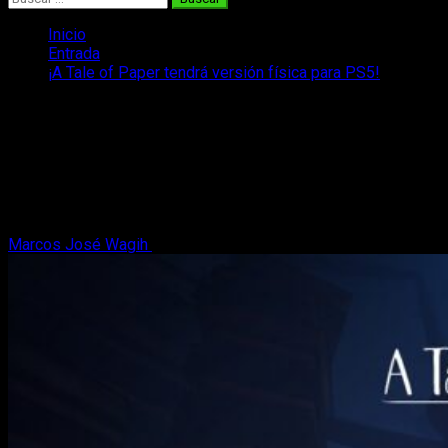
Inicio
Entrada
¡A Tale of Paper tendrá versión física para PS5!
¡A Tale of Paper tendrá versión física
para PS5!
¡Se ha confirmado el lanzamiento de otro gran juego indie: A
Tale of Paper llegará a PlayStation 5 a través de Selecta
Play!
Marcos José Wagih
15 de febrero, 2023
3 minutos de lectura