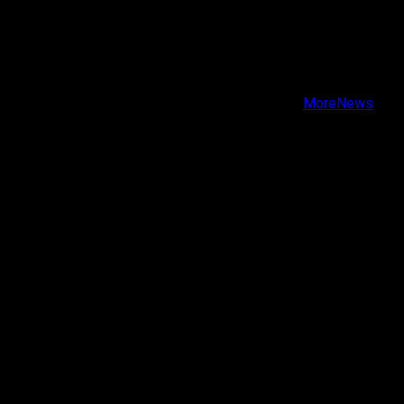
X
Facebook
Instagram
Youtube
Copyright © Todos los derechos reservados.
|
MoreNews
por AF themes.