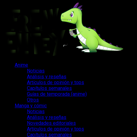
Saltar
al
contenido
Menú
Anime
principal
Noticias
Análisis y reseñas
Artículos de opinión y tops
Capítulos semanales
Guías de temporada (anime)
Otros
Manga y cómic
Noticias
Análisis y reseñas
Novedades editoriales
Artículos de opinión y tops
Capítulos semanales