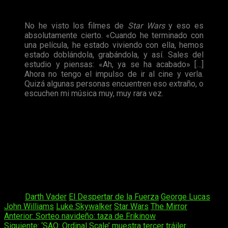
En efecto, así lo declaró el compositor a
The Mirror:
No he visto los filmes de
Star Wars
y eso es
absolutamente cierto. «Cuando he terminado con
una película, he estado viviendo con ella, hemos
estado doblándola, grabándola, y así. Sales del
estudio y piensas: «Ah, ya se ha acabado» […]
Ahora no tengo el impulso de ir al cine y verla.
Quizá algunas personas encuentren eso extraño, o
escuchen mi música muy, muy rara vez.
Sin embargo, cabe destacar que, a sus 84 años, sigue siendo
un hombre muy ocupado, ya que, por ejemplo, también se
encargará de la banda sonora de
Ready Player One
, la
adaptación de la novela de
Ernest Cline
que
estrenará
Steven Spielberg
en 2018. Además, como él
explica, muchas de las películas de
Star Wars
no son
consideradas como sobresalientes, si bien es
probablemente la música más famosa que ha hecho.
Tags:
Darth Vader
El Despertar de la Fuerza
George Lucas
John Williams
Luke Skywalker
Star Wars
The Mirror
Navegación
Anterior:
Sorteo navideño: taza de Frikinow
Siguiente:
‘SAO: Ordinal Scale’ muestra tercer tráiler