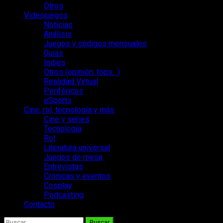
Otros
Videojuegos
Noticias
Análisis
Juegos y códigos mensuales
Guías
Indies
Otros (opinión, tops…)
Realidad Virtual
Periféricos
eSports
Cine, rol, tecnología y más
Cine y series
Tecnología
Rol
Literatura universal
Juegos de mesa
Entrevistas
Crónicas y eventos
Cosplay
Podcasting
Contacto
Buscar: